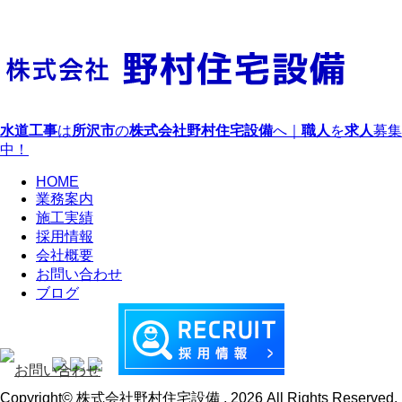
水道工事
は
所沢市
の
株式会社野村住宅設備
へ｜
職人
を
求人
募集
中！
HOME
業務案内
施工実績
採用情報
会社概要
お問い合わせ
ブログ
Copyright© 株式会社野村住宅設備 , 2026 All Rights Reserved.