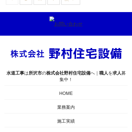
水道工事
は
所沢市
の
株式会社野村住宅設備
へ｜
職人
を
求人
募
集中！
HOME
業務案内
施工実績