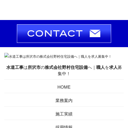
水道工事
は
所沢市
の
株式会社野村住宅設備
へ｜
職人
を
求人
募
集中！
HOME
業務案内
施工実績
採用情報