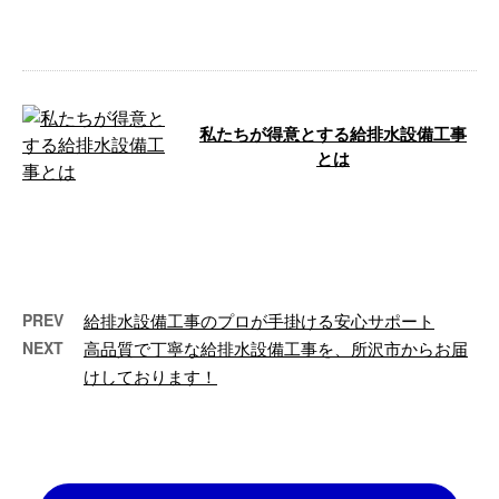
事務所を構え、東京都内を中心に
そのほか千 …
私たちが得意とする給排水設備工事
とは
埼玉県所沢市の株式会社野村住宅
設備です。 今回は、私たちが得
意とする給排水設備工事について
ご紹介しま …
PREV
給排水設備工事のプロが手掛ける安心サポート
NEXT
高品質で丁寧な給排水設備工事を、所沢市からお届
けしております！