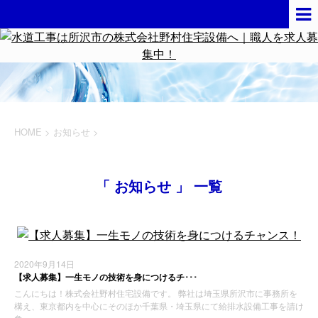
HOME
>
お知らせ
>
「 お知らせ 」 一覧
2020年9月14日
【求人募集】一生モノの技術を身につけるチ･･･
こんにちは！株式会社野村住宅設備です。 弊社は埼玉県所沢市に事務所を
構え、東京都内を中心にそのほか千葉県・埼玉県にて給排水設備工事を請け