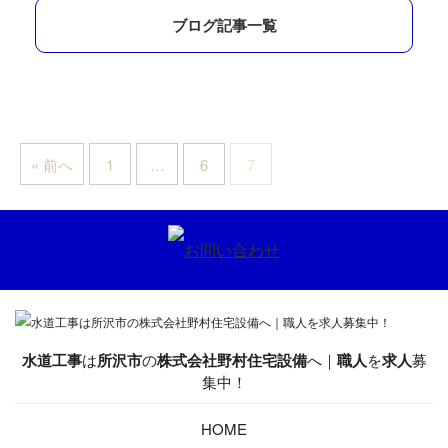
ブログ記事一覧
« 前へ
1
…
6
7
水道工事
は
所沢市
の
株式会社野村住宅設備
へ｜
職人
を
求人
募
集中！
HOME