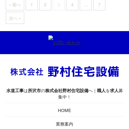
« 前へ
1
2
3
4
…
7
次へ »
水道工事
は
所沢市
の
株式会社野村住宅設備
へ｜
職人
を
求人
募
集中！
HOME
業務案内